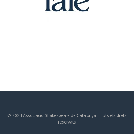
© 2024 Associació Shakespeare de Catalunya - Tots els drets
reservats