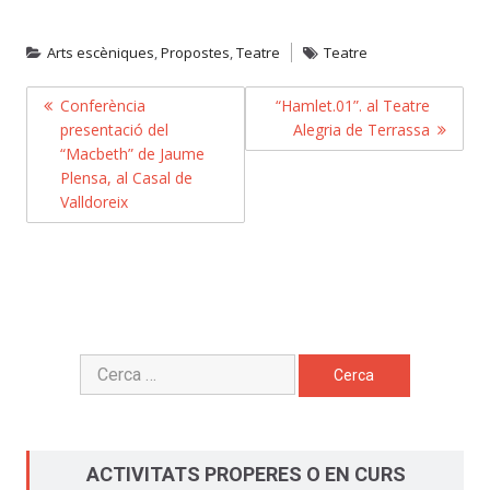
Arts escèniques
,
Propostes
,
Teatre
Teatre
NAVEGACIÓ
Conferència
“Hamlet.01”. al Teatre
presentació del
Alegria de Terrassa
D'ENTRADES
“Macbeth” de Jaume
Plensa, al Casal de
Valldoreix
Cerca:
ACTIVITATS PROPERES O EN CURS