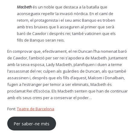
Macbeth
és un noble que destaca a la batalla que
aconsegueix repel·lir la invasió nòrdica. En el camí de
retorn, el protagonista i el seu amic Banquo es troben
amb tres bruixes que li asseguren al primer que serà
baró de Cawdor i després rei; també vaticinen que els
fills de Banquo seran reis.
En comprovar que, efectivament, el rei Duncan l’ha nomenat baró
de Cawdor, l’ambició per ser rei s’apodera de Macbeth. Juntament
amb la seva esposa, Lady Macbeth, planifiquen i duen a terme
l’assassinat del rei; culpen als guàrdies de Duncan, als qui també
assassinen i, després que els fills d’aquest, Malcom i Donalbain,
fugen a l’estranger per temor a ser eliminats, Macbeth és
proclamat Rei d’Escòcia. Els Macbeth senten que han de continuar
amb els seus crims per a conservar el poder…
Font:
Teatre de Barcelona
Per saber-ne més