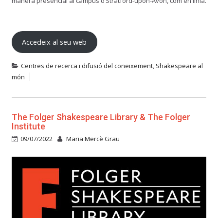
manera presencial al campus d’Stratford-upon-Avon, com en línia.
Accedeix al seu web
Centres de recerca i difusió del coneixement
,
Shakespeare al
món
The Folger Shakespeare Library & The Folger
Institute
09/07/2022
Maria Mercè Grau