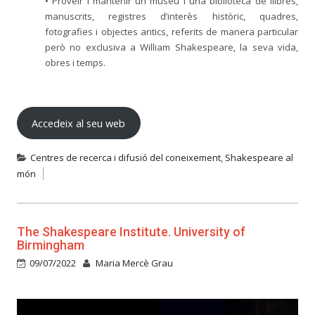
• Proveir i mantenir un museu i una biblioteca de llibres,
manuscrits, registres d’interès històric, quadres,
fotografies i objectes antics, referits de manera particular
però no exclusiva a William Shakespeare, la seva vida,
obres i temps.
Accedeix al seu web
Centres de recerca i difusió del coneixement
,
Shakespeare al
món
The Shakespeare Institute. University of
Birmingham
09/07/2022
Maria Mercè Grau