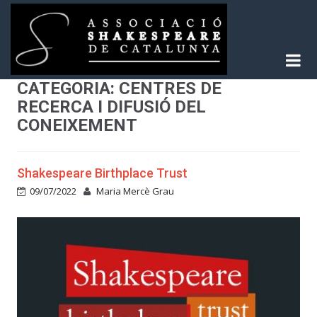
Skip
to
content
CATEGORIA:
CENTRES DE
Associació Shakespeare de Catalunya
RECERCA I DIFUSIÓ DEL
CONEIXEMENT
Shakespeare Birthplace Trust
09/07/2022
Maria Mercè Grau