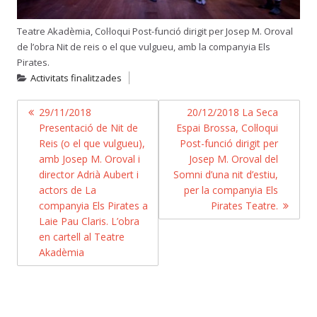
Teatre Akadèmia, Col·loqui Post-funció dirigit per Josep M. Oroval
de l’obra Nit de reis o el que vulgueu, amb la companyia Els
Pirates.
Activitats finalitzades
NAVEGACIÓ
29/11/2018
20/12/2018 La Seca
Presentació de Nit de
Espai Brossa, Col·loqui
D'ENTRADES
Reis (o el que vulgueu),
Post-funció dirigit per
amb Josep M. Oroval i
Josep M. Oroval del
director Adrià Aubert i
Somni d’una nit d’estiu,
actors de La
per la companyia Els
companyia Els Pirates a
Pirates Teatre.
Laie Pau Claris. L’obra
en cartell al Teatre
Akadèmia