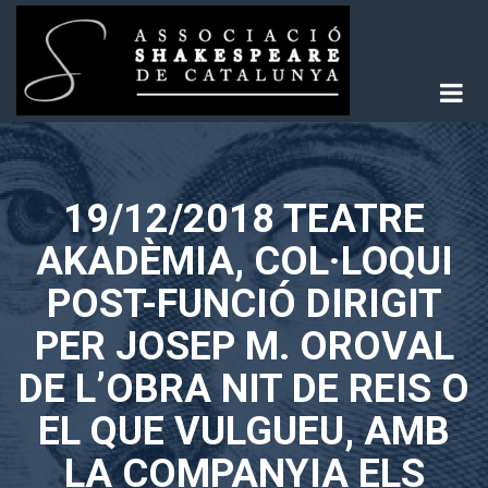
Skip
to
content
Associació Shakespeare de Catalunya
19/12/2018 TEATRE
AKADÈMIA, COL·LOQUI
POST-FUNCIÓ DIRIGIT
PER JOSEP M. OROVAL
DE L’OBRA NIT DE REIS O
EL QUE VULGUEU, AMB
LA COMPANYIA ELS