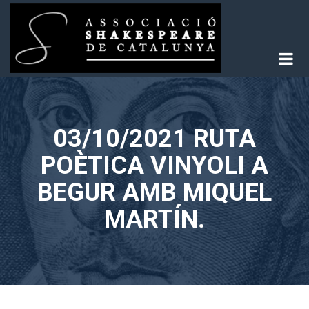
Skip
to
content
Associació Shakespeare de Catalunya
03/10/2021 RUTA
POÈTICA VINYOLI A
BEGUR AMB MIQUEL
MARTÍN.