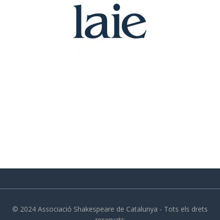
© 2024 Associació Shakespeare de Catalunya - Tots els drets
reservats