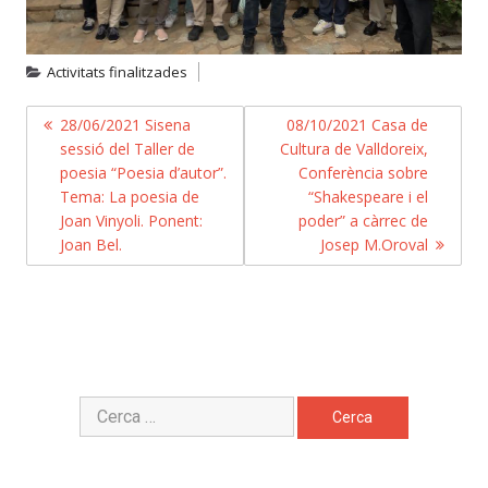
Activitats finalitzades
NAVEGACIÓ
28/06/2021 Sisena
08/10/2021 Casa de
sessió del Taller de
Cultura de Valldoreix,
D'ENTRADES
poesia “Poesia d’autor”.
Conferència sobre
Tema: La poesia de
“Shakespeare i el
Joan Vinyoli. Ponent:
poder” a càrrec de
Joan Bel.
Josep M.Oroval
Cerca: